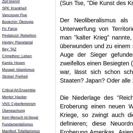
Züri brennt
(Sun Tse, "Die Kunst des Kr
SPK: Krankheit
Vancouver Five
Der Neoliberalismus als
Bookchin: Ökologie
Unterwerfung von Territor
Fo: Farce
Pestalozzi: Rebellion
man "kalter Krieg" nannte, 
Hayley: Planetariat
überwunden und zu einem 
Bey: TAZ
Auge der Sieger gefunde
Crimethinc: Leben
zweifellos einen Besiegten 
Kamla: Hexen
Musawi: Islamismus
war, lässt sich schon sc
Strobel: Freiheit
Staaten? Japan? Oder all
Critical Art Ensemble
Die Niederlage des "Reic
Mentor: Hacker
VNS: Cyberfeminism
Eroberung einen neuen Wel
Überwachung
Kriege, so zwingt auch di
Kein Mensch ist illegal
definieren; diese Neuord
Fundamentalismus
Eroberung Amerikas, Asien
Manifest: Totalitarismus