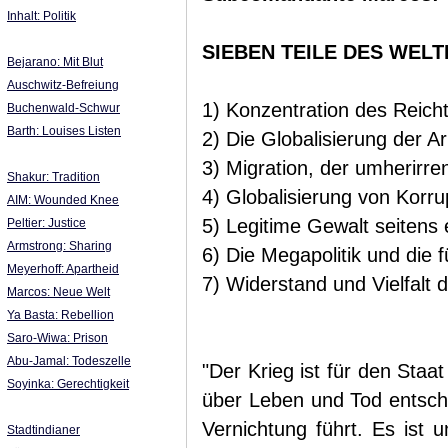
Inhalt: Politik
SIEBEN TEILE DES WEL
Bejarano: Mit Blut
Auschwitz-Befreiung
1) Konzentration des Reich
Buchenwald-Schwur
Barth: Louises Listen
2) Die Globalisierung der 
3) Migration, der umherirr
Shakur: Tradition
4) Globalisierung von Korr
AIM: Wounded Knee
5) Legitime Gewalt seitens 
Peltier: Justice
Armstrong: Sharing
6) Die Megapolitik und die
Meyerhoff: Apartheid
7) Widerstand und Vielfalt 
Marcos: Neue Welt
Ya Basta: Rebellion
Saro-Wiwa: Prison
Abu-Jamal: Todeszelle
"Der Krieg ist für den Staat
Soyinka: Gerechtigkeit
über Leben und Tod entsche
Vernichtung führt. Es ist u
Stadtindianer