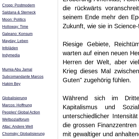
Cropp: Postmodern
die rückwärts voranschrei
Saldana & Sterneck
seinem Ende mehr den Epoch
Moon: Politics
Zukunft, wie sie in Science-
Holloway: Time
Galeano: Konsum
Mayday: Leben
Riesige Gebiete, Reichtüme
Infoläden
warten auf einen neuen Herr
Indymedia
Herren der Welt, aber vie
Mumia Abu Jamal
Krieg dieses Mal zwische
Subcomandante Marcos
Guten" zugehörig fühlen.
Hakim Bey
Während sich im Dritte
Globalisierung
Marcos: Hoffnung
Kapitalismus und Sozi
Peoples' Global Action
unterschiedlicher Intensitä
Weltsozialforum
die grossen Finanzzentren
Attac: Andere Welt
mit gewaltiger und anhaltend
Chomsky: Globalisierung