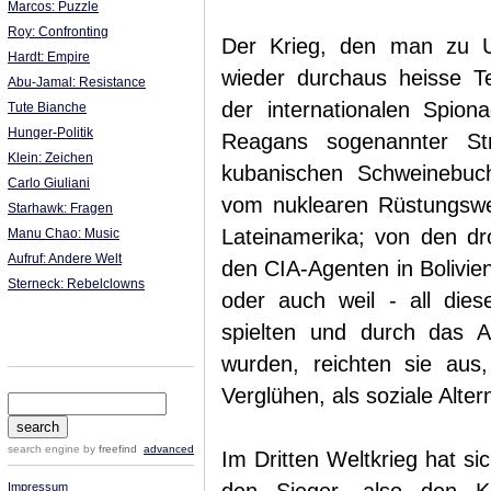
Marcos: Puzzle
Roy: Confronting
Der Krieg, den man zu Un
Hardt: Empire
wieder durchaus heisse T
Abu-Jamal: Resistance
der internationalen Spio
Tute Bianche
Hunger-Politik
Reagans sogenannter Stra
Klein: Zeichen
kubanischen Schweinebuc
Carlo Giuliani
vom nuklearen Rüstungswett
Starhawk: Fragen
Lateinamerika; von den d
Manu Chao: Music
Aufruf: Andere Welt
den CIA-Agenten in Bolivie
Sterneck: Rebelclowns
oder auch weil - all die
spielten und durch das A
wurden, reichten sie au
Verglühen, als soziale Alte
search engine
by
freefind
advanced
Im Dritten Weltkrieg hat sich
Impressum