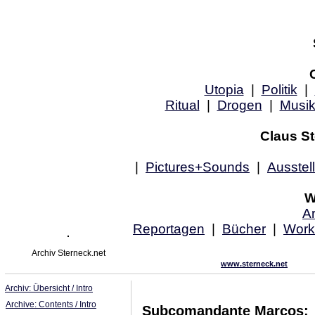
Utopia
|
Politik
|
Ritual
|
Drogen
|
Musi
Claus St
|
Pictures+Sounds
|
Ausstel
W
Ar
Reportagen
|
Bücher
|
Work
Archiv Sterneck.net
www.sterneck.net
Archiv: Übersicht / Intro
Archive: Contents / Intro
Subcomandante Marcos: