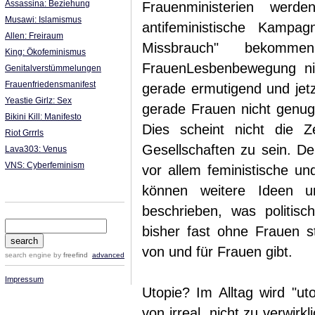
Assassina: Beziehung
Frauenministerien werd
Musawi: Islamismus
antifeministische Kamp
Allen: Freiraum
Missbrauch" bekomm
King: Ökofeminismus
FrauenLesbenbewegung nic
Genitalverstümmelungen
Frauenfriedensmanifest
gerade ermutigend und jetz
Yeastie Girlz: Sex
gerade Frauen nicht genug
Bikini Kill: Manifesto
Dies scheint nicht die 
Riot Grrrls
Gesellschaften zu sein. De
Lava303: Venus
VNS: Cyberfeminism
vor allem feministische un
können weitere Ideen u
beschrieben, was politisc
bisher fast ohne Frauen st
von und für Frauen gibt.
search engine
by
freefind
advanced
Impressum
Utopie? Im Alltag wird "ut
von irreal, nicht zu verwirk