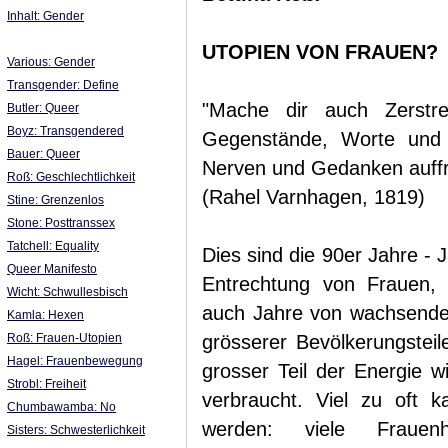
Inhalt: Gender
UTOPIEN VON FRAUEN?
Various: Gender
Transgender: Define
"Mache dir auch Zerstr
Butler: Queer
Boyz: Transgendered
Gegenstände, Worte und 
Bauer: Queer
Nerven und Gedanken auffri
Roß: Geschlechtlichkeit
(Rahel Varnhagen, 1819)
Stine: Grenzenlos
Stone: Posttranssex
Tatchell: Equality
Dies sind die 90er Jahre -
Queer Manifesto
Entrechtung von Frauen, d
Wicht: Schwullesbisch
auch Jahre von wachsende
Kamla: Hexen
Roß: Frauen-Utopien
grösserer Bevölkerungstei
Hagel: Frauenbewegung
grosser Teil der Energie 
Strobl: Freiheit
verbraucht. Viel zu oft 
Chumbawamba: No
werden: viele Frauen
Sisters: Schwesterlichkeit