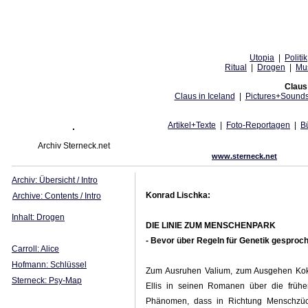
Utopia
|
Politik
Ritual
|
Drogen
|
Mu
Claus 
Claus in Iceland
|
Pictures+Sound
Artikel+Texte
|
Foto-Reportagen
|
B
Archiv Sterneck.net
www.sterneck.net
Archiv: Übersicht / Intro
Konrad Lischka:
Archive: Contents / Intro
Inhalt: Drogen
DIE LINIE ZUM MENSCHENPARK
- Bevor über Regeln für Genetik gesproc
Carroll: Alice
Hofmann: Schlüssel
Zum Ausruhen Valium, zum Ausgehen Kokai
Sterneck: Psy-Map
Ellis in seinen Romanen über die frühe
Phänomen, dass in Richtung Menschzüch