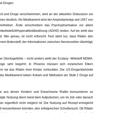
nd Drogen.
t und Droge verschwimmen, wird an der aktuellen Diskussion um
ien deutlich. Als Medikament wird der Amphetamintyp seit 1957 von
rtrieben. Ärzte verschreiben das Psychopharmakon vor allem
keitsdefizit/Hyperaktivitätsstörung (ADHD) leiden. Auf sie wirkt das
. Wie genau, ist nicht erforscht. Fest steht nur, dass Ritalin den
inem Botenstoff, der Informationen zwischen Nervenzellen überträgt,
me Glücksgefühle – nicht anders wirkt der Ecstasy- Wirkstoff MDMA.
oge sehr begehrt. In Phoenix müssen sich inzwischen Eltern
m sie das Ritalin ihrer Kinder schluckten. Die US-Drogenbehörde
 das Medikament neben Kokain und Methadon als Stufe 2 Droge auf
ünde aus denen Kindern und Erwachsene Riatlin konsumieren so
folgte Nutzung dient meist dem Aufputschen, um im Job oder danach
r eigentlich nicht möglich ist. Die Nutzung auf Rezept ermöglicht
ich konzentrieren könnten, den erfolgreichen Schulbesuch. Ob Ritalin