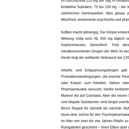
im Durchschnitt 210 mg am Tag, in Großbrit
kristalline Substanz. 75 bis 150 mg – der I
zahlreichen Gehirnpartien. Was genau pa
Wachheit, verbesserte psychische und phys
Koffein macht abhängig. Der Körper entwick
Wirkung nötig wird. Ab 350 mg täglich s
Kopfschmerzen, Gereiztheit. Trotz die
meistkonsumierten Drogen der Welt. Im se
Heute liegt der weltweite Verbrauch bei 12
Arbeits- und Entspannungsdrogen gab
Produktionsbedingungen, die enorme Flexib
oder Kokain zum Arbeiten, Valium od
Pharmaindustrie versucht, hierfür herköm
Marinol die auf Cannabis. Aber die neuen 
und illegale Substanzen sind längst unerläs
Bevor Regeln für Genetik als nächste St
muss über solche für den Psychopharmaka-
im Alter von zwei bis vier Jahren Ritalin
Ruhigstellen geschieht – ihren Eltern abe