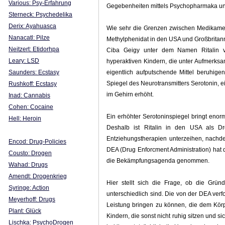
Various: Psy-Erfahrung
Gegebenheiten mittels Psychopharmaka u
Sterneck: Psychedelika
Derix
: Ayahuasca
Wie sehr die Grenzen zwischen Medikamen
Nanacatl: Pilze
Methylphenidat in den USA und Großbritann
Neitzert: Etidorhpa
Ciba Geigy unter dem Namen Ritalin ve
Leary: LSD
hyperaktiven Kindern, die unter Aufmerksam
Saunders: Ecstasy
eigentlich aufputschende Mittel beruhigend
Spiegel des Neurotransmitters Serotonin, e
Rushkoff: Ecstasy
im Gehirn erhöht.
Inad: Cannabis
Cohen: Cocaine
Ein erhöhter Serotoninspiegel bringt enor
Hell: Heroin
Deshalb ist Ritalin in den USA als Dr
Entziehungstherapien unterzeihen, nachde
Encod: Drug-Policies
DEA (Drug Enforcment Administration) hat
Cousto: Drogen
die Bekämpfungsagenda genommen.
Wahad: Drugs
Amendt: Drogenkrieg
Hier stellt sich die Frage, ob die Gr
Syringe: Action
unterschiedlich sind. Die von der DEA ver
Meyerhoff: Drugs
Leistung bringen zu können, die dem Körpe
Plant: Glück
Kindern, die sonst nicht ruhig sitzen und s
Lischka: PsychoDrogen