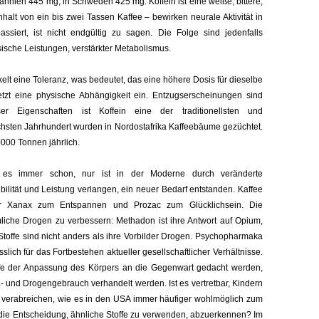
annien 445 mg, in Schweden 425 mg. Koffein ist eine weiße, bittere,
nhalt von ein bis zwei Tassen Kaffee – bewirken neurale Aktivität in
ssiert, ist nicht endgültig zu sagen. Die Folge sind jedenfalls
ische Leistungen, verstärkter Metabolismus.
elt eine Toleranz, was bedeutet, das eine höhere Dosis für dieselbe
etzt eine physische Abhängigkeit ein. Entzugserscheinungen sind
ser Eigenschaften ist Koffein eine der traditionellsten und
chsten Jahrhundert wurden in Nordostafrika Kaffeebäume gezüchtet.
0000 Tonnen jährlich.
 es immer schon, nur ist in der Moderne durch veränderte
ilität und Leistung verlangen, ein neuer Bedarf entstanden. Kaffee
er Xanax zum Entspannen und Prozac zum Glücklichsein. Die
mliche Drogen zu verbessern: Methadon ist ihre Antwort auf Opium,
Stoffe sind nicht anders als ihre Vorbilder Drogen. Psychopharmaka
slich für das Fortbestehen aktueller gesellschaftlicher Verhältnisse.
ufe der Anpassung des Körpers an die Gegenwart gedacht werden,
 und Drogengebrauch verhandelt werden. Ist es vertretbar, Kindern
 zu verabreichen, wie es in den USA immer häufiger wohlmöglich zum
r die Entscheidung, ähnliche Stoffe zu verwenden, abzuerkennen? Im