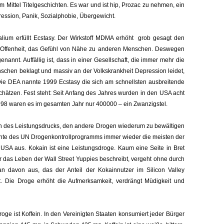
Mittel Titelgeschichten. Es war und ist hip, Prozac zu nehmen, ein
epression, Panik, Sozialphobie, Übergewicht.
lium erfüllt Ecstasy. Der Wirkstoff MDMA erhöht grob gesagt den
t, Offenheit, das Gefühl von Nähe zu anderen Menschen. Deswegen
nannt. Auffällig ist, dass in einer Gesellschaft, die immer mehr die
schen beklagt und massiv an der Volkskrankheit Depression leidet,
 Die DEA nannte 1999 Ecstasy die sich am schnellsten ausbreitende
schätzen. Fest steht: Seit Anfang des Jahres wurden in den USA acht
998 waren es im gesamten Jahr nur 400000 – ein Zwanzigstel.
en des Leistungsdrucks, den andere Drogen wiederum zu bewältigen
chte des UN Drogenkontrollprogramms immer wieder die meisten der
 USA aus. Kokain ist eine Leistungsdroge. Kaum eine Seite in Bret
 das Leben der Wall Street Yuppies beschreibt, vergeht ohne durch
 davon aus, das der Anteil der Kokainnutzer im Silicon Valley
. Die Droge erhöht die Aufmerksamkeit, verdrängt Müdigkeit und
oge ist Koffein. In den Vereinigten Staaten konsumiert jeder Bürger