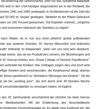
ine Veränderung der Gehirnchemie, oder nur das Symptome bekämpft,
ADHD wird in den USA häufiger diagnostiziert als in der Restwelt, die
wischen 1991 und 1995 verdoppelt. In Großbritannien ist die Zahl der
uf 92.000 im Vorjahr gestiegen. Weltweit ist der Ritalin-Gebrauch
taaten um 100 Prozent gewachsen. Die Experten mahnen, „mögliche
 und exzessiven Gebrauch der Substanz zu zügeln".
nach Ritalin, ob er nun aus einer plötzlich global auftretenden
t oder aus anderen Gründen. Dr. Harvey Marcovitch vom britischen
alth” kritisierte im Independet: „Viele von uns sind sehr skeptisch,
Einige meine, das sei ein Produkt des Lernens, der Beziehungen und
ch Dr. Duncan Keeley vom „Royal College of General Practitioners“:
rem verbreitet bei Kindern. Alle Umfragen zeigen dies und doch wird
ürftige Kindern sind verschwunden, die Kindesarmut steigt, ebenso
de führen gewöhnlich zu Verhaltens-Störungen bei Kindern." Ob die
ist als bei „working poor“, die sich durch eine 80-Stunden Woche
t Lernschwierigkeiten zu versorgen haben, ist fraglich.
tte des 20. Jahrhunderts verschwimmt die ohnehin nie klare Grenze
len Medikamenten. Mit der Entdeckung des Neuroleptikums
der modernen Psychopharmaka an. Es setzte eine Euphorie ein, die