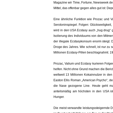
Magazine wir Time, Fortune, Newsweek dem 
Mittel, das offenbar gegen alles gut ist: D
Eine ähnliche Funktion wie Prozac und Va
Serotoninspiegel. Folgen: Glückseeligkei
wird in den USA Ecstasy auch „hug drug“ ge
Isolierung des Individuums von den Mitmen
der illegale Ecstasykonsum enorm steigt.
Droge des Jahres. Wie schnell, ist nur zu 
Millionen Ecstasy-Pillen beschlagnahmt. 1
Prozac, Valium und Ecstasy kurieren Folg
helfen. Nicht ohne Grund machen die Beri
weltweit 13 Millionen Kokainnutzer in den
Easton Ellis Roman „American Psycho“, der
die Nase gezogene Line. Heute geht man
anteilsmäßig am höchsten in den USA ist
Hunger.
Die meist verwandte leistungssteigernde Dr