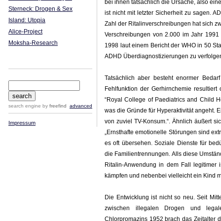
bei ihnen tatsächlich die Ursache, also e
Sterneck: Drogen & Sex
ist nicht mit letzter Sicherheit zu sagen. 
Island: Utopia
Zahl der Ritalinverschreibungen hat sich z
Alice-Project
Verschreibungen von 2.000 im Jahr 1991 a
Moksha-Research
1998 laut einem Bericht der WHO in 50 S
ADHD Überdiagnostizierungen zu verfolgen
Tatsächlich aber besteht enormer Bedarf 
Fehlfunktion der Gerhirnchemie resultier
“Royal College of Paediatrics and Child He
search engine
by
freefind
advanced
was die Gründe für Hyperaktivität angeht. 
von zuviel TV-Konsum.“. Ähnlich äußert si
Impressum
„Ernsthafte emotionelle Störungen sind ext
es oft übersehen. Soziale Dienste für bed
die Familientrennungen. Alls diese Umstän
Ritalin-Anwendung in dem Fall legitimer 
kämpfen und nebenbei vielleicht ein Kind mi
Die Entwicklung ist nicht so neu. Seit Mi
zwischen illegalen Drogen und lega
Chlorpromazins 1952 brach das Zeitalter 