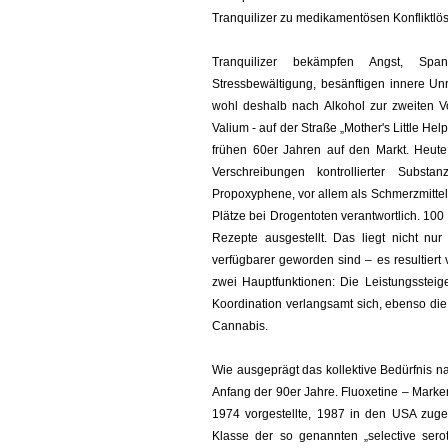
Tranquilizer zu medikamentösen Konfliktlö
Tranquilizer bekämpfen Angst, Span
Stressbewältigung, besänftigen innere Un
wohl deshalb nach Alkohol zur zweiten
Valium - auf der Straße „Mother's Little He
frühen 60er Jahren auf den Markt. Heut
Verschreibungen kontrollierter Substa
Propoxyphene, vor allem als Schmerzmittel 
Plätze bei Drogentoten verantwortlich. 100
Rezepte ausgestellt. Das liegt nicht n
verfügbarer geworden sind – es resultier
zwei Hauptfunktionen: Die Leistungsstei
Koordination verlangsamt sich, ebenso die 
Cannabis.
Wie ausgeprägt das kollektive Bedürfnis 
Anfang der 90er Jahre. Fluoxetine – Marken
1974 vorgestellte, 1987 in den USA zugel
Klasse der so genannten „selective sero