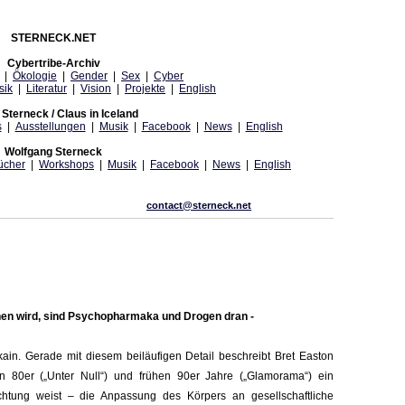
STERNECK.NET
Cybertribe-Archiv
|
Ökologie
|
Gender
|
Sex
|
Cyber
sik
|
Literatur
|
Vision
|
Projekte
|
English
Sterneck / Claus in Iceland
s
|
Ausstellungen
|
Musik
|
Facebook
|
News
|
English
Wolfgang Sterneck
ücher
|
Workshops
|
Musik
|
Facebook
|
News
|
English
contact@sterneck.net
hen wird, sind Psychopharmaka und Drogen dran -
n. Gerade mit diesem beiläufigen Detail beschreibt Bret Easton
n 80er („Unter Null“) und frühen 90er Jahre („Glamorama“) ein
tung weist – die Anpassung des Körpers an gesellschaftliche