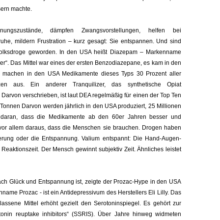
sern machte.
nungszustände, dämpfen Zwangsvorstellungen, helfen bei
ruhe, mildern Frustration – kurz gesagt: Sie entspannen. Und sind
 Volksdroge geworden. In den USA heißt Diazepam – Markenname
lper“. Das Mittel war eines der ersten Benzodiazepane, es kam in den
e machen in den USA Medikamente dieses Typs 30 Prozent aller
nzen aus. Ein anderer Tranquilizer, das synthetische Opiat
Darvon verschrieben, ist laut DEA regelmäßig für einen der Top Ten
 Tonnen Darvon werden jährlich in den USA produziert, 25 Millionen
ur daran, dass die Medikamente ab den 60er Jahren besser und
t vor allem daraus, dass die Menschen sie brauchen. Drogen haben
gerung oder die Entspannung. Valium entspannt: Die Hand-Augen-
Reaktionszeit. Der Mensch gewinnt subjektiv Zeit. Ähnliches leistet
nach Glück und Entspannung ist, zeigte der Prozac-Hype in den USA
name Prozac - ist ein Antidepressivum des Herstellers Eli Lilly. Das
assene Mittel erhöht gezielt den Serotoninspiegel. Es gehört zur
tonin reuptake inhibitors“ (SSRIS). Über Jahre hinweg widmeten