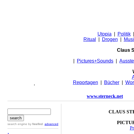
Utopia
|
Politik
Ritual
|
Drogen
|
Musi
Claus S
|
Pictures+Sounds
|
Ausste
A
Reportagen
|
Bücher
|
Wor
www.sterneck.net
CLAUS ST
PICTU
search engine
by
freefind
advanced
Pr