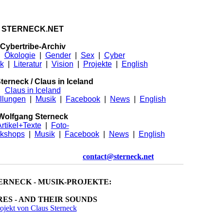
STERNECK.NET
Cybertribe-Archiv
|
Ökologie
|
Gender
|
Sex
|
Cyber
k
|
Literatur
|
Vision
|
Projekte
|
English
terneck / Claus in Iceland
Claus in Iceland
llungen
|
Musik
|
Facebook
|
News
|
English
Wolfgang Sterneck
rtikel+Texte
|
Foto-
kshops
|
Musik
|
Facebook
|
News
|
English
contact@sterneck.net
ERNECK - MUSIK-PROJEKTE:
RES - AND THEIR SOUNDS
ojekt von Claus Sterneck